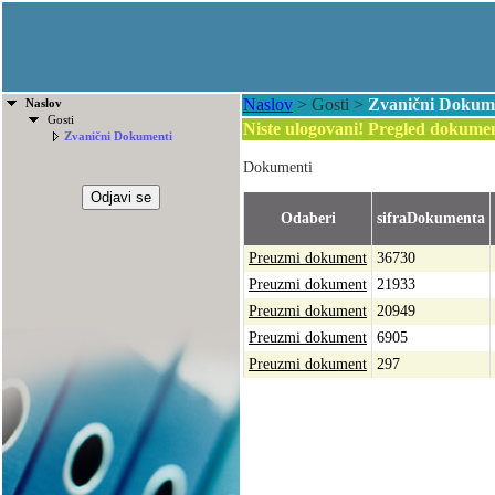
Naslov
>
Gosti
>
Zvanični Dokum
Naslov
Gosti
Niste ulogovani! Pregled dokumen
Zvanični Dokumenti
Dokumenti
Odaberi
sifraDokumenta
Preuzmi dokument
36730
Preuzmi dokument
21933
Preuzmi dokument
20949
Preuzmi dokument
6905
Preuzmi dokument
297