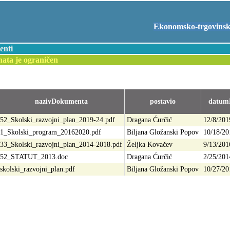
Ekonomsko-trgovinska
enti
ata je ograničen
nazivDokumenta
postavio
datumP
52_Skolski_razvojni_plan_2019-24.pdf
Dragana Ćurčić
12/8/201
1_Skolski_program_20162020.pdf
Biljana Gložanski Popov
10/18/20
33_Skolski_razvojni_plan_2014-2018.pdf
Željka Kovačev
9/13/201
52_STATUT_2013.doc
Dragana Ćurčić
2/25/201
skolski_razvojni_plan.pdf
Biljana Gložanski Popov
10/27/20